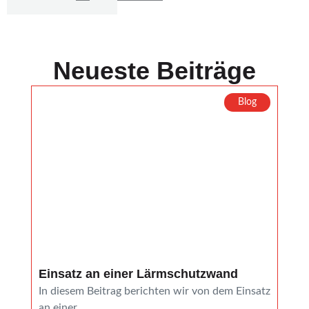
Neueste Beiträge
Blog
Einsatz an einer Lärmschutzwand
Rei
In diesem Beitrag berichten wir von dem Einsatz
In d
an einer...
ange